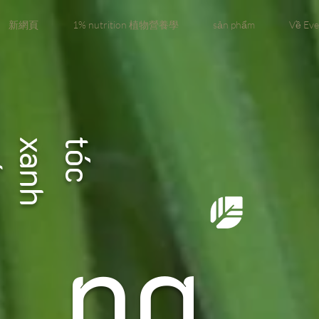
新網頁
1% nutrition 植物營養學
sản phẩm
Về Eve
g
t
ó
c
x
a
n
h
s
ố
n
ng