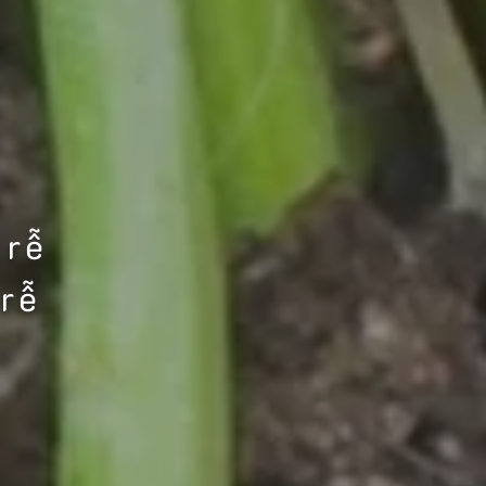
 rễ
 rễ