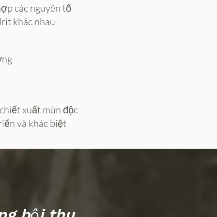
hợp các nguyên tố
rit khác nhau
ờng
 chiết xuất mùn độc
iển và khác biệt
ng bội thu