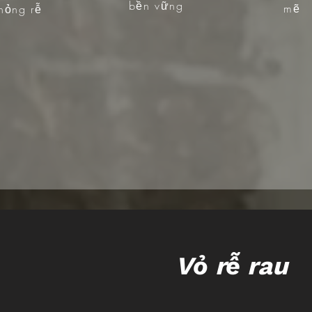
bền vững
mẽ
hỏng rễ
Vỏ rễ rau