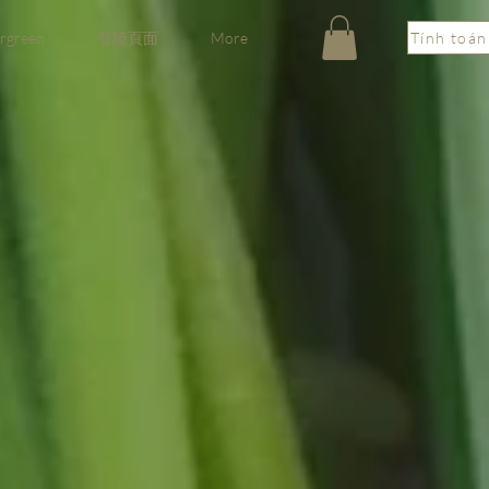
rgreen
登陸頁面
More
Tính toán