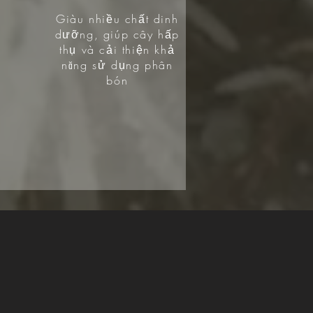
Giàu nhiều chất dinh
dưỡng, giúp cây hấp
thụ và cải thiện khả
năng sử dụng phân
bón