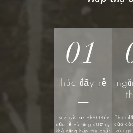
01
thúc đẩy rễ
ngă
t
Thúc đ
Thúc đẩy sự phát triển
của các
của rễ và tăng cường
và ngă
khả năng hấp thụ chất