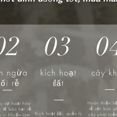
02
03
0
n ngừa
kích hoạt
cây k
hối rễ
đất
Hoàn thiện h
ẩy sự hoạt hóa
rễ với bón p
 tế bào trại rễ
Kích hoạt đất, quản lý
cây phát tri
n vi khuẩn làm