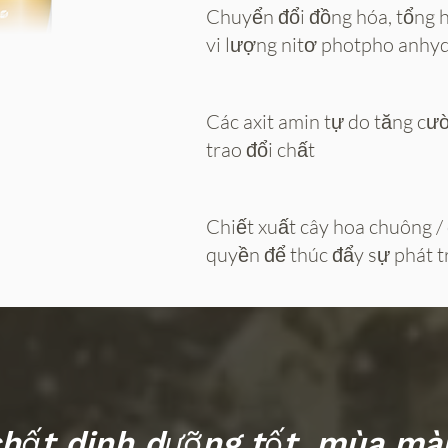
Chuyển đổi đồng hóa, tổng 
vi lượng nitơ photpho anhyd
Các axit amin tự do tăng cư
trao đổi chất
Chiết xuất cây hoa chuông /
quyền để thúc đẩy sự phát tr
hất dinh dưỡng tốt, mùa mà