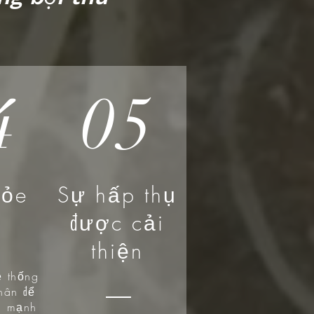
4
05
hỏe
Sự hấp thụ
được cải
thiện
ệ thống
hân để
ển mạnh