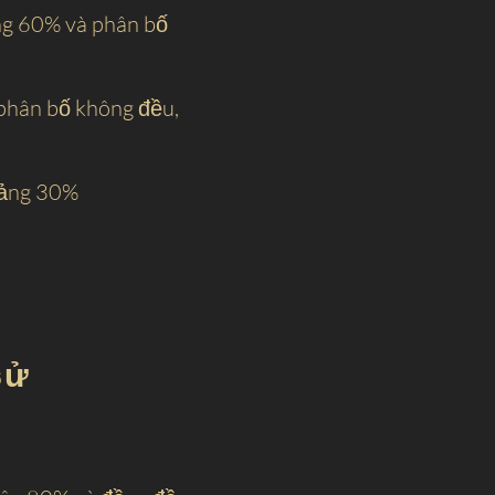
ng 60% và phân bố
phân bố không đều,
oảng 30%
sử