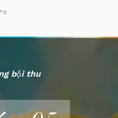
ờng
ng bội thu