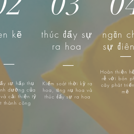
02
03
0
en kẽ
thúc đẩy sự
ngăn c
ra hoa
sự điê
Hoàn thiện h
rễ với bón p
đẩy sự hấp thụ
Kiểm soát thời kỳ ra
cây phát tri
inh dưỡng của
hoa, tăng nụ hoa và
mẽ
và cải thiện tỷ
thúc đẩy sự ra hoa
ắt thành công