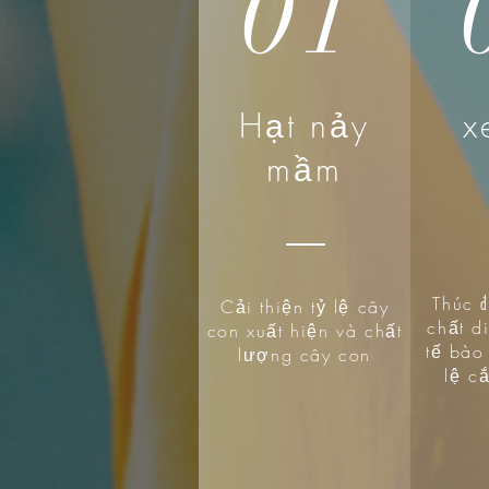
01
Hạt nảy
x
mầm
Thúc 
Cải thiện tỷ lệ cây
chất d
con xuất hiện và chất
tế bào 
lượng cây con
lệ c