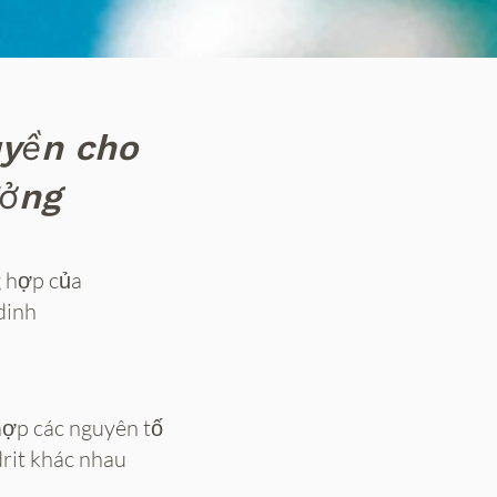
uyền cho
ưởng
 hợp của
dinh
hợp các nguyên tố
rit khác nhau