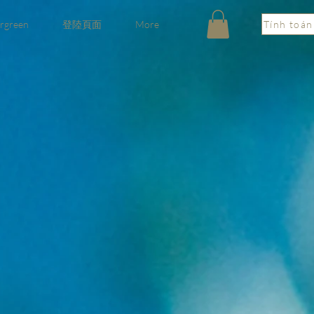
rgreen
登陸頁面
More
Tính toán