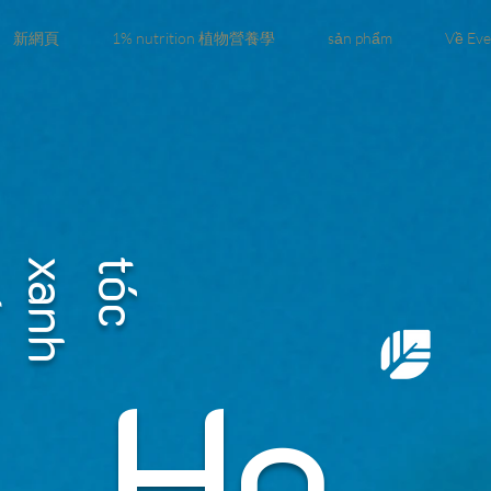
新網頁
1% nutrition 植物營養學
sản phẩm
Về Eve
g
t
ó
c
x
a
n
h
s
ố
n
Ho