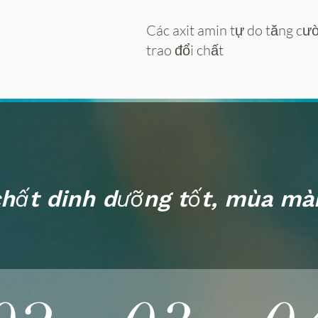
Các axit amin tự do tăng cư
trao đổi chất
hất dinh dưỡng tốt, mùa mà