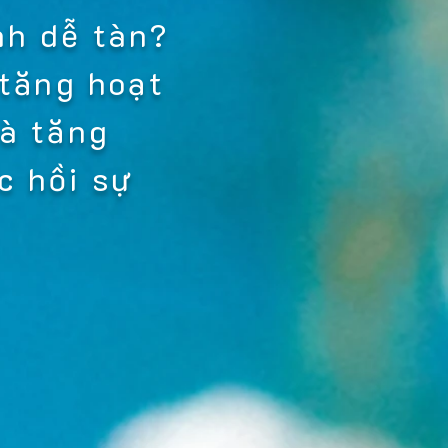
nh dễ tàn?
 tăng hoạt
à tăng
c hồi sự