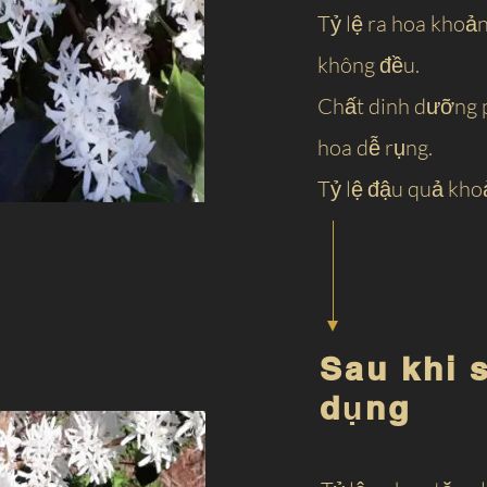
Tỷ lệ ra hoa khoả
không đều.
Chất dinh dưỡng 
hoa dễ rụng.
Tỷ lệ đậu quả kh
Sau khi 
dụng