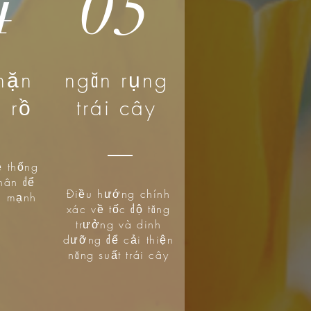
4
05
hặn
ngăn rụng
n rồ
trái cây
ệ thống
hân để
Điều hướng chính
ển mạnh
xác về tốc độ tăng
trưởng và dinh
dưỡng để cải thiện
năng suất trái cây