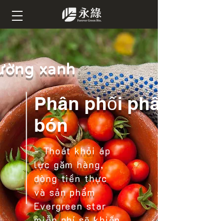
hường xanh
Phân phối phân
bón
- Thoát khỏi áp
lực găm hàng,
dòng tiền thực
và sản phẩm
Evergreen star
miễn phí sẽ khiến