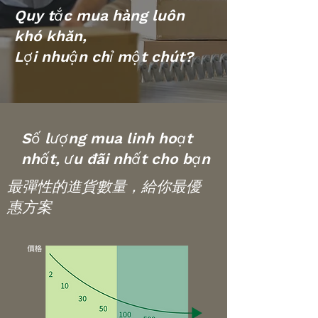
Quy tắc mua hàng luôn
khó khăn,
Lợi nhuận chỉ một chút?
Số lượng mua linh hoạt
nhất, ưu đãi nhất cho bạn
最彈性的進貨數量，給你最優
惠方案