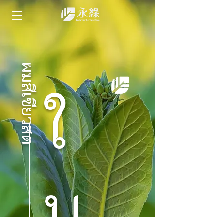
ผมสีเขียวสด
ใ
บ