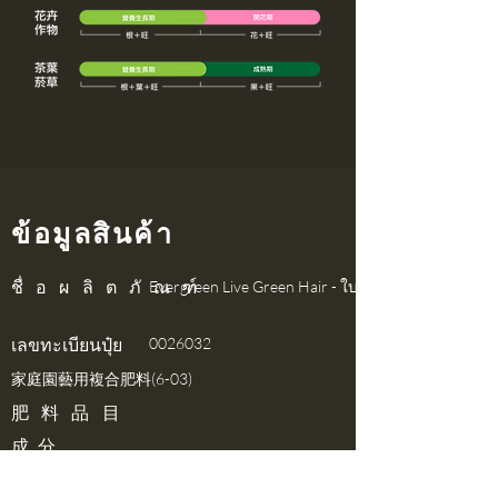
ข้อมูลสินค้า
ชื่อผลิตภัณฑ์
Evergreen Live Green Hair - ใบไม้
​เลขทะเบียนปุ๋ย
0026032
​家庭園藝用複合肥料(6-03)
​肥料品目
​成 分
ไนโตรเจนทั้งหมด, ฟอสฟอริกแอนไฮไดรด์ที่
ละลายน้ำได้, โพแทสเซียมออกไซด์ที่ละลายน้ำได้