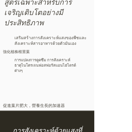
สูตรเฉพาะสำหรับการ
เจริญเติบโตอย่างมี
ประสิทธิภาพ
เสริมสร้างการสังเคราะห์แสงของพืชและ
สังเคราะห์สารอาหารด้วยตัวมันเอง
強化植株根莖葉
การแปลงการดูดซึม การสังเคราะห์
ธาตุไนโตรเจนฟอสฟอรัสแอนไฮไดรด์
ต่างๆ
​促進葉片肥大，營養生長的加速器
การสังเคราะห์ด้วยแสงที่