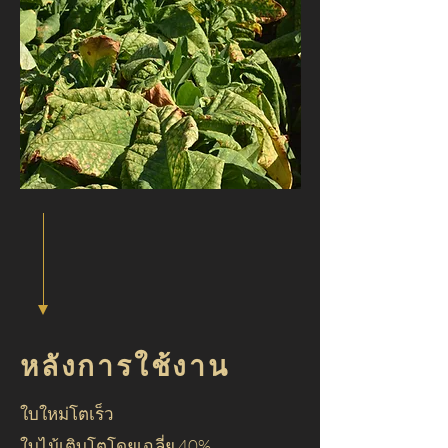
หลังการใช้งาน
ใบใหม่โตเร็ว
ใบไม้เติบโตโดยเฉลี่ย 40%