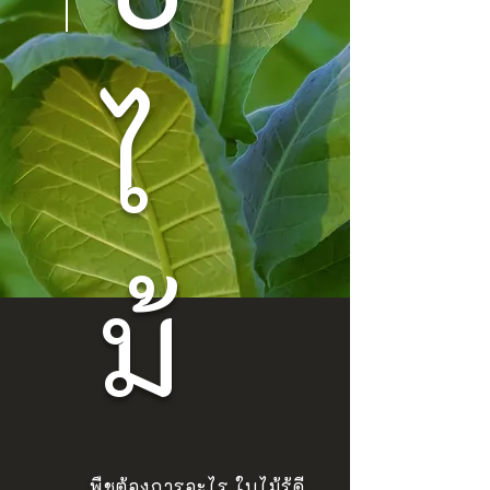
ไ
ม้
พืชต้องการอะไร ใบไม้รู้ดี