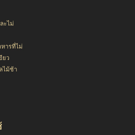
ละไม่
ารที่ไม่
ขียว
ไม้ช้า
้