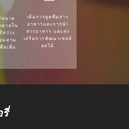
เพิ่มการดูดซึมสาร
มีขนาด
อาหารและการนำ
้ำตาลใน
สารอาหาร และส่ง
สีสว่าง
เสริมการพัฒนาเซลล์
นหอมตาม
ผลไม้
ืชเพิ่ม
ี่