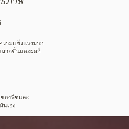
ทธิภาพ
้
มีความแข็งแรงมาก
มมากขึ้นและผลก็
สงของพืชและ
มันเอง