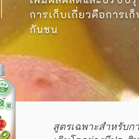
การเก็บเกี่ยวคือการเก
กันชน
สูตรเฉพาะสำหรับกา