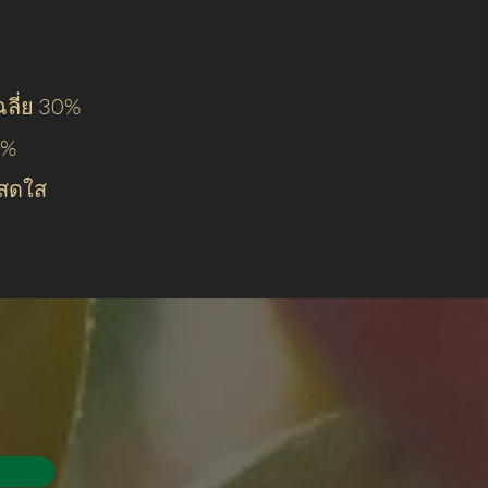
ลี่ย 30%
0%
ะสดใส