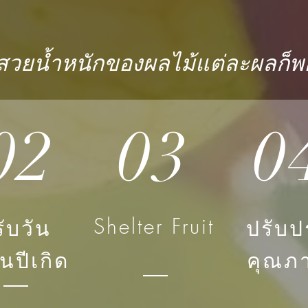
สวยน้ำหนักของผลไม้แต่ละผลก็พอ
02
03
0
Shelter Fruit
ับวัน
ปรับป
นปีเกิด
คุณภ