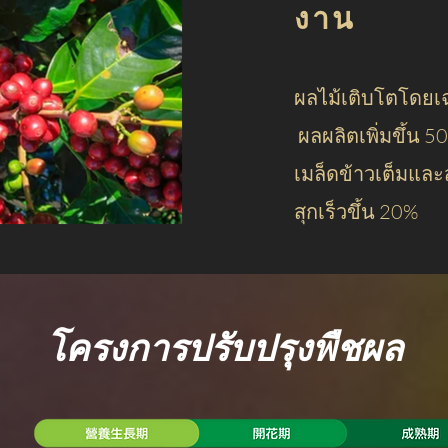
งาน
ผลไม้เติบโตโดยเฉ
​
ผลผลิตเพิ่มขึ้น 5
เมล็ดข้าวเต็มแล
สุกเร็วขึ้น 20%
โครงการปรับปรุงพืชผล