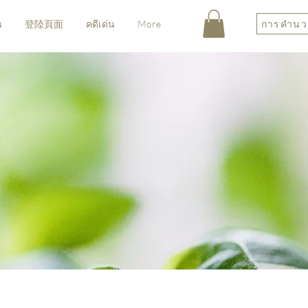
การคำนว
น
登陸頁面
คดีเด่น
More