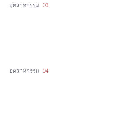
อุตสาหกรรม
03
เปลี่ยนการซึมผ่า
นของไบโอฟิล์ม
อุตสาหกรรม
04
ป้องกันการตรึง
ฟอสเฟต