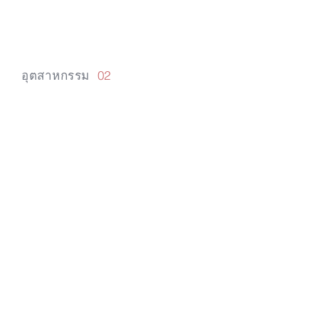
อุตสาหกรรม
02
ส่งผลต่อ
สรีรวิทยาของพืช
และการเผา
ผลาญ