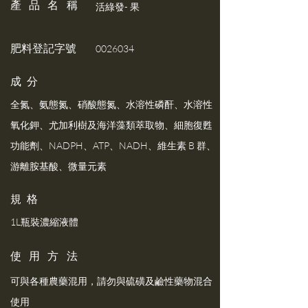
產品名稱
活綠發- 果
​肥料登記字號
0026034
​成 分
全氮、氨態氮、硝酸態氮、水溶性磷酐、水溶性
氧化鉀、尤加利樹及海洋藻類萃取物、細胞復甦
功能劑、NADPH、ATP、NADH、維生素 B 群、
游離胺基酸、微量元素
規 格
1L瓶裝濃縮液體
使用方法
可與各種農藥混用，請勿與硫磺及鹼性藥物混合
使用